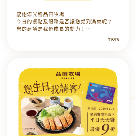
感謝您光臨品田牧場
今日的餐點及服務是否讓您感到滿意呢？
您的建議是我們成長的動力！
用餐後掃描問券QRCode，完成填寫，即可
more
參加抽獎！