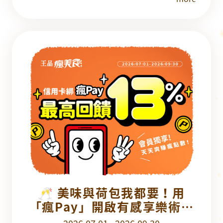
🥂 美味與荷包我都要！用
「瘋Pay」開啟有感享樂術，
最高享 13% 瘋點數回饋！