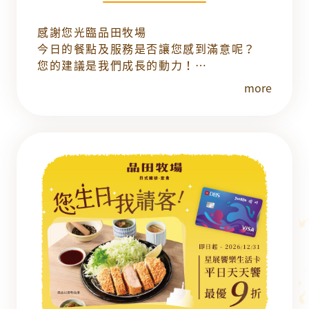
感謝您光臨品田牧場
今日的餐點及服務是否讓您感到滿意呢？
您的建議是我們成長的動力！
用餐後掃描問券QRCode，完成填寫，即可
more
參加抽獎！