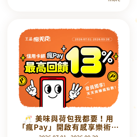
🥂 美味與荷包我都要！用
「瘋Pay」開啟有感享樂術，
最高享 13% 瘋點數回饋！